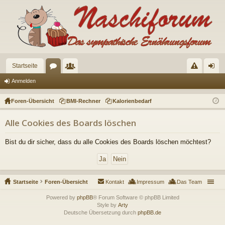
Startseite
or
itg
eg
n
Anmelden
en
lie
el
m
Foren-Übersicht
BMI-Rechner
Kalorienbedarf
de
n
el
Alle Cookies des Boards löschen
r
de
n
Bist du dir sicher, dass du alle Cookies des Boards löschen möchtest?
Startseite
Foren-Übersicht
Kontakt
Impressum
Das Team
Powered by
phpBB
® Forum Software © phpBB Limited
Style by
Arty
Deutsche Übersetzung durch
phpBB.de